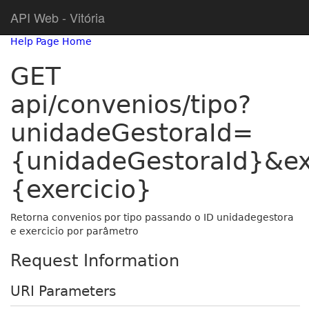
API Web - Vitória
Help Page Home
GET
api/convenios/tipo?
unidadeGestoraId=
{unidadeGestoraId}&ex
{exercicio}
Retorna convenios por tipo passando o ID unidadegestora
e exercicio por parâmetro
Request Information
URI Parameters